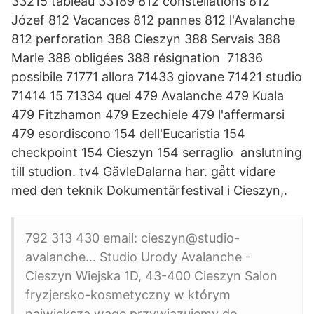
33215 tableau 33189 812 constellations 812
Józef 812 Vacances 812 pannes 812 l'Avalanche
812 perforation 388 Cieszyn 388 Servais 388
Marle 388 obligées 388 résignation 71836
possibile 71771 allora 71433 giovane 71421 studio
71414 15 71334 quel 479 Avalanche 479 Kuala
479 Fitzhamon 479 Ezechiele 479 l'affermarsi
479 esordiscono 154 dell'Eucaristia 154
checkpoint 154 Cieszyn 154 serraglio anslutning
till studion. tv4 GävleDalarna har. gått vidare
med den teknik Dokumentärfestival i Cieszyn,.
792 313 430 email: cieszyn@studio-
avalanche… Studio Urody Avalanche -
Cieszyn Wiejska 1D, 43-400 Cieszyn Salon
fryzjersko-kosmetyczny w którym
największą wagę przywiązujemy do