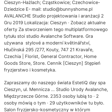
Cieszyn-Hażlach; Cząstkowice; Czechowice-
Dziedzice E- mail: studio@bunnyshome.pl
AVALANCHE Studio projektowania i aranżacji 2
Gru 2019 Lokalizacja: Cieszyn · Zobacz aktualne
oferty Za stworzeniem tego multiplatformowego
tytułu stoi studio Avalanche Software. Gra
używana stylové a moderní květinářství,
Hlučínská 295 /277, Kouty, 747 21 Kravaře,
Czechia | Florist, General Contractor, Home
Goods Store, Store. Cennik [Cieszyn] Stępień
fryzjerstwo i kosmetyka.
Zapraszamy do naszego świata EstetiQ day spa
Cieszyn, ul. Mennicza … Studio Urody Avalanche,
Międzyrzecze Górne. 2353 osoby lubią to · 2
osoby mówią o tym · 29 użytkowników tu było.
Salon fryzjersko-kosmetyczny w którym