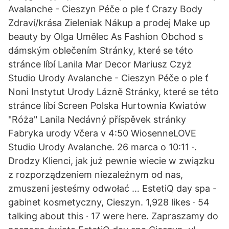
Avalanche - Cieszyn Péče o ple ť Crazy Body
Zdraví/krása Zieleniak Nákup a prodej Make up
beauty by Olga Umělec As Fashion Obchod s
dámským oblečením Stránky, které se této
stránce líbí Lanila Mar Decor Mariusz Czyż
Studio Urody Avalanche - Cieszyn Péče o ple ť
Noni Instytut Urody Lázně Stránky, které se této
stránce líbí Screen Polska Hurtownia Kwiatów
"Róża" Lanila Nedávný příspěvek stránky
Fabryka urody Včera v 4:50 WiosenneLOVE
Studio Urody Avalanche. 26 marca o 10:11 ·.
Drodzy Klienci, jak już pewnie wiecie w związku
z rozporządzeniem niezależnym od nas,
zmuszeni jesteśmy odwołać … EstetiQ day spa -
gabinet kosmetyczny, Cieszyn. 1,928 likes · 54
talking about this · 17 were here. Zapraszamy do