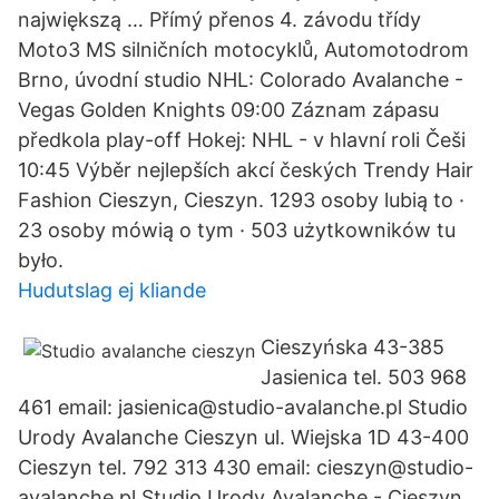
największą … Přímý přenos 4. závodu třídy
Moto3 MS silničních motocyklů, Automotodrom
Brno, úvodní studio NHL: Colorado Avalanche -
Vegas Golden Knights 09:00 Záznam zápasu
předkola play-off Hokej: NHL - v hlavní roli Češi
10:45 Výběr nejlepších akcí českých Trendy Hair
Fashion Cieszyn, Cieszyn. 1293 osoby lubią to ·
23 osoby mówią o tym · 503 użytkowników tu
było.
Hudutslag ej kliande
Cieszyńska 43-385
Jasienica tel. 503 968
461 email: jasienica@studio-avalanche.pl Studio
Urody Avalanche Cieszyn ul. Wiejska 1D 43-400
Cieszyn tel. 792 313 430 email: cieszyn@studio-
avalanche.pl Studio Urody Avalanche - Cieszyn,