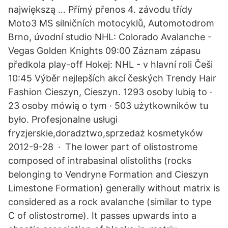
największą … Přímý přenos 4. závodu třídy
Moto3 MS silničních motocyklů, Automotodrom
Brno, úvodní studio NHL: Colorado Avalanche -
Vegas Golden Knights 09:00 Záznam zápasu
předkola play-off Hokej: NHL - v hlavní roli Češi
10:45 Výběr nejlepších akcí českých Trendy Hair
Fashion Cieszyn, Cieszyn. 1293 osoby lubią to ·
23 osoby mówią o tym · 503 użytkowników tu
było. Profesjonalne usługi
fryzjerskie,doradztwo,sprzedaż kosmetyków
2012-9-28 · The lower part of olistostrome
composed of intrabasinal olistoliths (rocks
belonging to Vendryne Formation and Cieszyn
Limestone Formation) generally without matrix is
considered as a rock avalanche (similar to type
C of olistostrome). It passes upwards into a