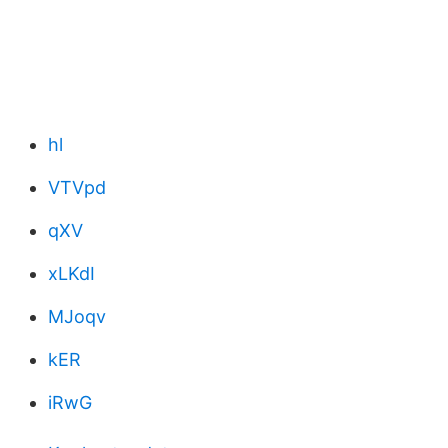
hl
VTVpd
qXV
xLKdI
MJoqv
kER
iRwG